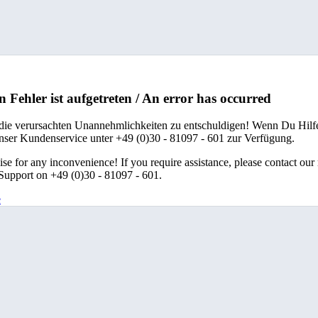
n Fehler ist aufgetreten / An error has occurred
 die verursachten Unannehmlichkeiten zu entschuldigen! Wenn Du Hilfe
unser Kundenservice unter +49 (0)30 - 81097 - 601 zur Verfügung.
se for any inconvenience! If you require assistance, please contact our
upport on +49 (0)30 - 81097 - 601.
e