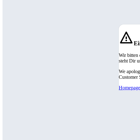
Ei
Wir bitten
steht Dir 
We apologi
Customer S
Homepag