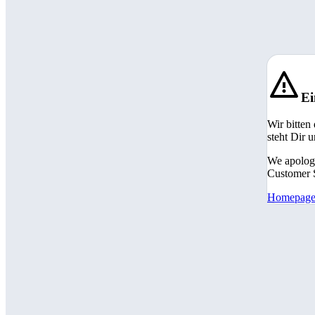
Ei
Wir bitten
steht Dir 
We apologi
Customer S
Homepag