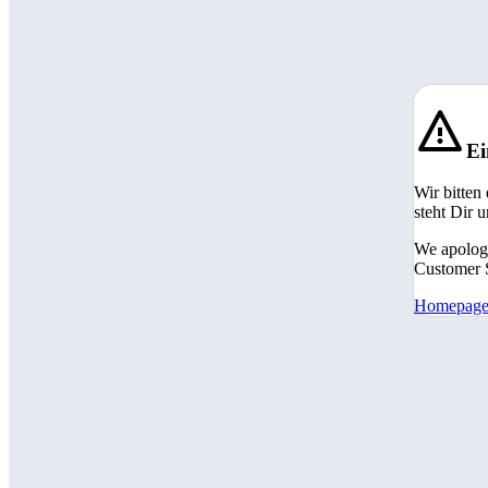
Ei
Wir bitten
steht Dir 
We apologi
Customer S
Homepag