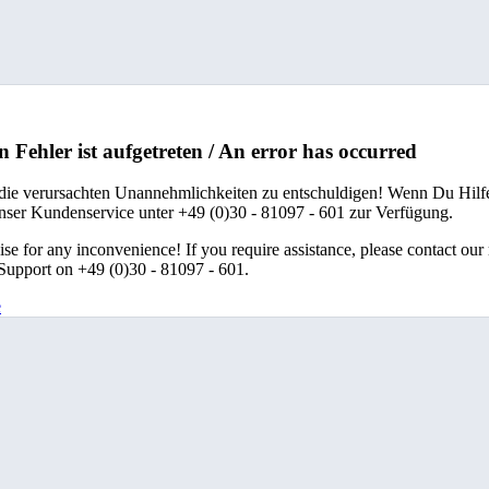
n Fehler ist aufgetreten / An error has occurred
 die verursachten Unannehmlichkeiten zu entschuldigen! Wenn Du Hilfe
unser Kundenservice unter +49 (0)30 - 81097 - 601 zur Verfügung.
se for any inconvenience! If you require assistance, please contact our
upport on +49 (0)30 - 81097 - 601.
e