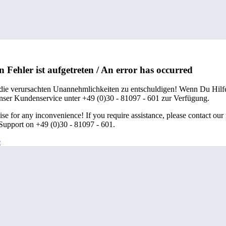
n Fehler ist aufgetreten / An error has occurred
 die verursachten Unannehmlichkeiten zu entschuldigen! Wenn Du Hilfe
unser Kundenservice unter +49 (0)30 - 81097 - 601 zur Verfügung.
se for any inconvenience! If you require assistance, please contact our
upport on +49 (0)30 - 81097 - 601.
e