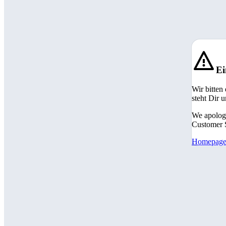
Ei
Wir bitten
steht Dir 
We apologi
Customer S
Homepag