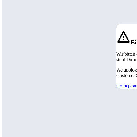
Ei
Wir bitten
steht Dir 
We apologi
Customer S
Homepag