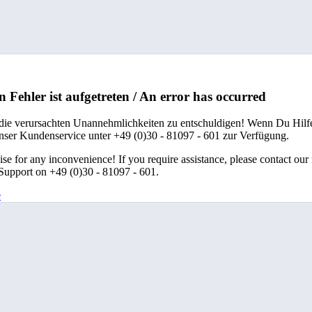
n Fehler ist aufgetreten / An error has occurred
 die verursachten Unannehmlichkeiten zu entschuldigen! Wenn Du Hilfe
unser Kundenservice unter +49 (0)30 - 81097 - 601 zur Verfügung.
se for any inconvenience! If you require assistance, please contact our
upport on +49 (0)30 - 81097 - 601.
e