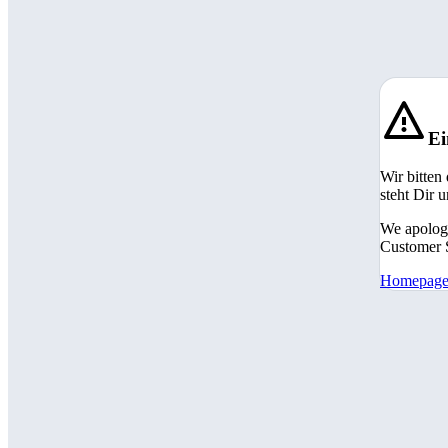
Ei
Wir bitten
steht Dir 
We apologi
Customer S
Homepag