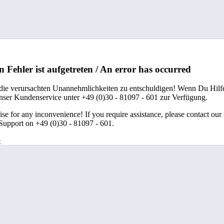
n Fehler ist aufgetreten / An error has occurred
 die verursachten Unannehmlichkeiten zu entschuldigen! Wenn Du Hilfe
unser Kundenservice unter +49 (0)30 - 81097 - 601 zur Verfügung.
se for any inconvenience! If you require assistance, please contact our
upport on +49 (0)30 - 81097 - 601.
e