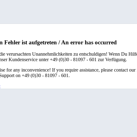
n Fehler ist aufgetreten / An error has occurred
 die verursachten Unannehmlichkeiten zu entschuldigen! Wenn Du Hilfe
unser Kundenservice unter +49 (0)30 - 81097 - 601 zur Verfügung.
se for any inconvenience! If you require assistance, please contact our
upport on +49 (0)30 - 81097 - 601.
e