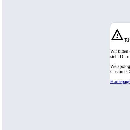
Ei
Wir bitten
steht Dir 
We apologi
Customer S
Homepag