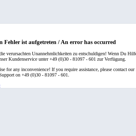
n Fehler ist aufgetreten / An error has occurred
 die verursachten Unannehmlichkeiten zu entschuldigen! Wenn Du Hilfe
unser Kundenservice unter +49 (0)30 - 81097 - 601 zur Verfügung.
se for any inconvenience! If you require assistance, please contact our
upport on +49 (0)30 - 81097 - 601.
e