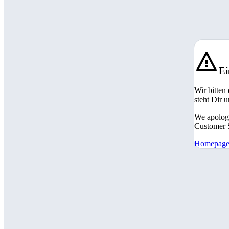
Ei
Wir bitten
steht Dir 
We apologi
Customer S
Homepag