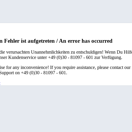
n Fehler ist aufgetreten / An error has occurred
 die verursachten Unannehmlichkeiten zu entschuldigen! Wenn Du Hilfe
unser Kundenservice unter +49 (0)30 - 81097 - 601 zur Verfügung.
se for any inconvenience! If you require assistance, please contact our
upport on +49 (0)30 - 81097 - 601.
e