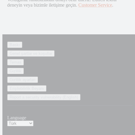
deneyin veya bizimle iletişime geçin.
Customer Service
.
Baskı
Genel şartlar ve koşullar
Temas
Gizlilik
Gizlilik ayarları
Erişilebilirlik Beyanı
Report a security vulnerability (English)
Language