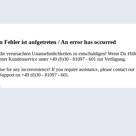
n Fehler ist aufgetreten / An error has occurred
 die verursachten Unannehmlichkeiten zu entschuldigen! Wenn Du Hilfe
unser Kundenservice unter +49 (0)30 - 81097 - 601 zur Verfügung.
se for any inconvenience! If you require assistance, please contact our
upport on +49 (0)30 - 81097 - 601.
e