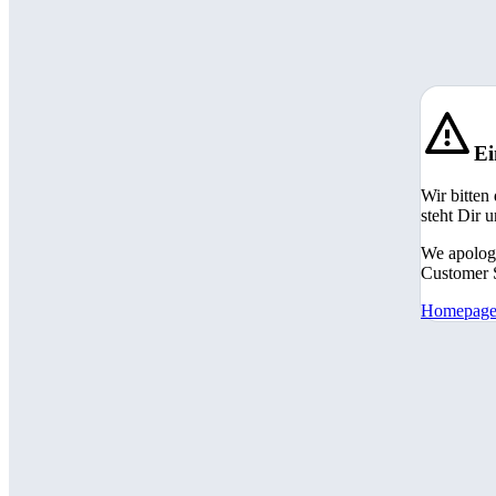
Ei
Wir bitten
steht Dir 
We apologi
Customer S
Homepag