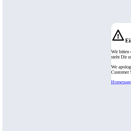
Ei
Wir bitten
steht Dir 
We apologi
Customer S
Homepag