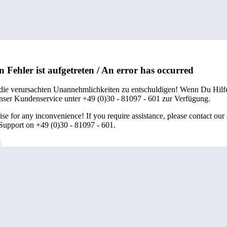
n Fehler ist aufgetreten / An error has occurred
 die verursachten Unannehmlichkeiten zu entschuldigen! Wenn Du Hilfe
unser Kundenservice unter +49 (0)30 - 81097 - 601 zur Verfügung.
se for any inconvenience! If you require assistance, please contact our
upport on +49 (0)30 - 81097 - 601.
e