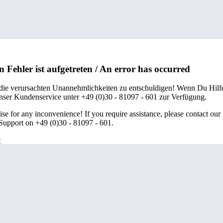
n Fehler ist aufgetreten / An error has occurred
 die verursachten Unannehmlichkeiten zu entschuldigen! Wenn Du Hilfe
unser Kundenservice unter +49 (0)30 - 81097 - 601 zur Verfügung.
se for any inconvenience! If you require assistance, please contact our
upport on +49 (0)30 - 81097 - 601.
e