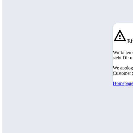
Ei
Wir bitten
steht Dir 
We apologi
Customer S
Homepag