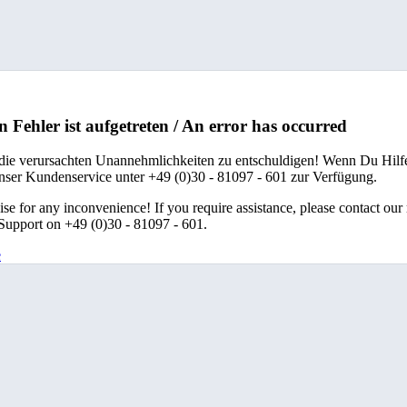
n Fehler ist aufgetreten / An error has occurred
 die verursachten Unannehmlichkeiten zu entschuldigen! Wenn Du Hilfe
unser Kundenservice unter +49 (0)30 - 81097 - 601 zur Verfügung.
se for any inconvenience! If you require assistance, please contact our
upport on +49 (0)30 - 81097 - 601.
e