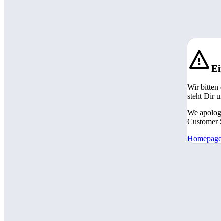
Ei
Wir bitten
steht Dir 
We apologi
Customer S
Homepag