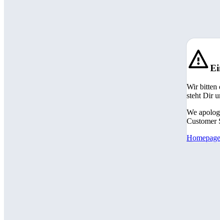
Ei
Wir bitten
steht Dir 
We apologi
Customer S
Homepag