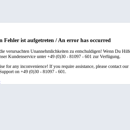
n Fehler ist aufgetreten / An error has occurred
 die verursachten Unannehmlichkeiten zu entschuldigen! Wenn Du Hilfe
unser Kundenservice unter +49 (0)30 - 81097 - 601 zur Verfügung.
se for any inconvenience! If you require assistance, please contact our
upport on +49 (0)30 - 81097 - 601.
e