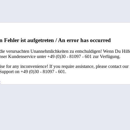
n Fehler ist aufgetreten / An error has occurred
 die verursachten Unannehmlichkeiten zu entschuldigen! Wenn Du Hilfe
unser Kundenservice unter +49 (0)30 - 81097 - 601 zur Verfügung.
se for any inconvenience! If you require assistance, please contact our
upport on +49 (0)30 - 81097 - 601.
e