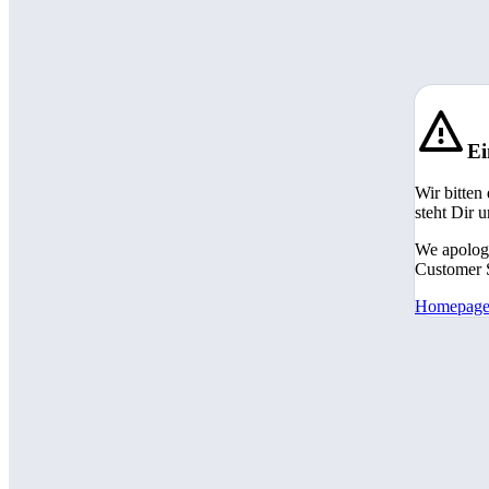
Ei
Wir bitten
steht Dir 
We apologi
Customer S
Homepag