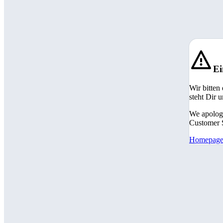
Ei
Wir bitten
steht Dir 
We apologi
Customer S
Homepag