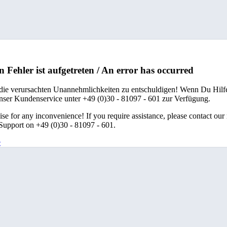
n Fehler ist aufgetreten / An error has occurred
 die verursachten Unannehmlichkeiten zu entschuldigen! Wenn Du Hilfe
unser Kundenservice unter +49 (0)30 - 81097 - 601 zur Verfügung.
se for any inconvenience! If you require assistance, please contact our
upport on +49 (0)30 - 81097 - 601.
e