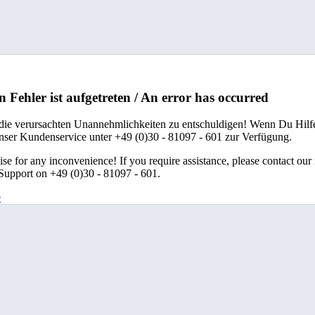
n Fehler ist aufgetreten / An error has occurred
 die verursachten Unannehmlichkeiten zu entschuldigen! Wenn Du Hilfe
unser Kundenservice unter +49 (0)30 - 81097 - 601 zur Verfügung.
se for any inconvenience! If you require assistance, please contact our
upport on +49 (0)30 - 81097 - 601.
e