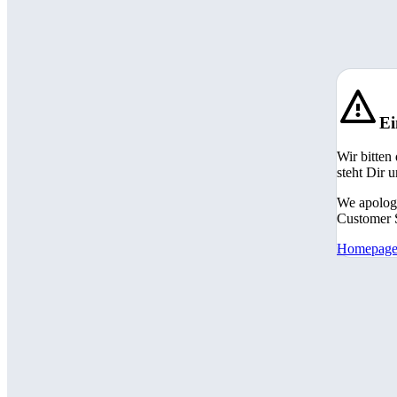
Ei
Wir bitten
steht Dir 
We apologi
Customer S
Homepag