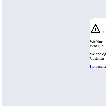
Ei
Wir bitten
steht Dir 
We apologi
Customer S
Homepag