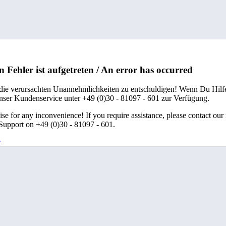
n Fehler ist aufgetreten / An error has occurred
 die verursachten Unannehmlichkeiten zu entschuldigen! Wenn Du Hilfe
unser Kundenservice unter +49 (0)30 - 81097 - 601 zur Verfügung.
se for any inconvenience! If you require assistance, please contact our
upport on +49 (0)30 - 81097 - 601.
e