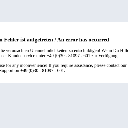
n Fehler ist aufgetreten / An error has occurred
 die verursachten Unannehmlichkeiten zu entschuldigen! Wenn Du Hilfe
unser Kundenservice unter +49 (0)30 - 81097 - 601 zur Verfügung.
se for any inconvenience! If you require assistance, please contact our
upport on +49 (0)30 - 81097 - 601.
e