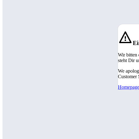
Ei
Wir bitten
steht Dir 
We apologi
Customer S
Homepag