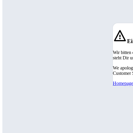
Ei
Wir bitten
steht Dir 
We apologi
Customer S
Homepag