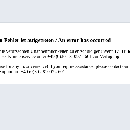
n Fehler ist aufgetreten / An error has occurred
 die verursachten Unannehmlichkeiten zu entschuldigen! Wenn Du Hilfe
unser Kundenservice unter +49 (0)30 - 81097 - 601 zur Verfügung.
se for any inconvenience! If you require assistance, please contact our
upport on +49 (0)30 - 81097 - 601.
e