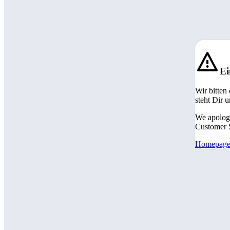
Ei
Wir bitten
steht Dir 
We apologi
Customer S
Homepag