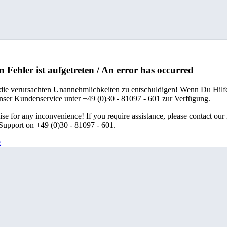
n Fehler ist aufgetreten / An error has occurred
 die verursachten Unannehmlichkeiten zu entschuldigen! Wenn Du Hilfe
unser Kundenservice unter +49 (0)30 - 81097 - 601 zur Verfügung.
se for any inconvenience! If you require assistance, please contact our
upport on +49 (0)30 - 81097 - 601.
e