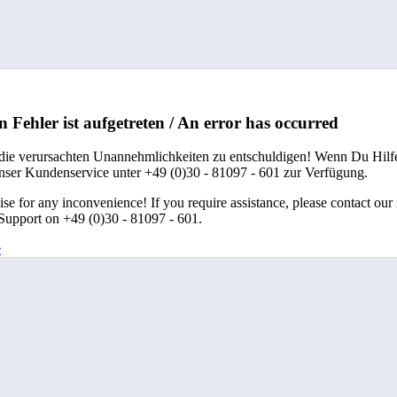
n Fehler ist aufgetreten / An error has occurred
 die verursachten Unannehmlichkeiten zu entschuldigen! Wenn Du Hilfe
unser Kundenservice unter +49 (0)30 - 81097 - 601 zur Verfügung.
se for any inconvenience! If you require assistance, please contact our
upport on +49 (0)30 - 81097 - 601.
e