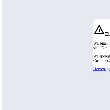
Ei
Wir bitten
steht Dir 
We apologi
Customer S
Homepag