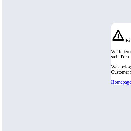
Ei
Wir bitten
steht Dir 
We apologi
Customer S
Homepag