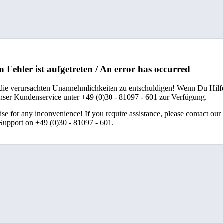
n Fehler ist aufgetreten / An error has occurred
 die verursachten Unannehmlichkeiten zu entschuldigen! Wenn Du Hilfe
unser Kundenservice unter +49 (0)30 - 81097 - 601 zur Verfügung.
se for any inconvenience! If you require assistance, please contact our
upport on +49 (0)30 - 81097 - 601.
e