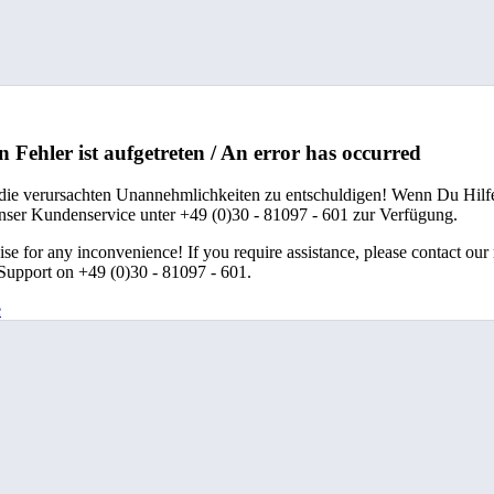
n Fehler ist aufgetreten / An error has occurred
 die verursachten Unannehmlichkeiten zu entschuldigen! Wenn Du Hilfe
unser Kundenservice unter +49 (0)30 - 81097 - 601 zur Verfügung.
se for any inconvenience! If you require assistance, please contact our
upport on +49 (0)30 - 81097 - 601.
e