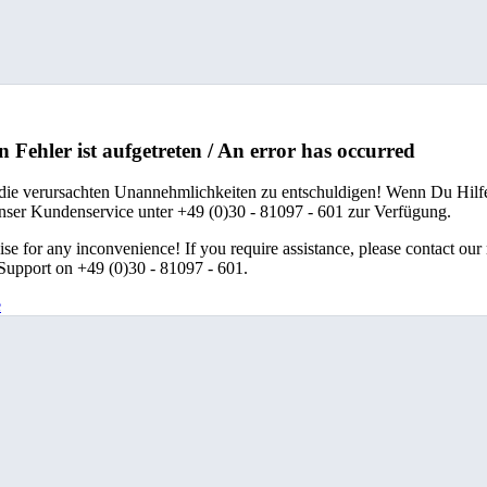
n Fehler ist aufgetreten / An error has occurred
 die verursachten Unannehmlichkeiten zu entschuldigen! Wenn Du Hilfe
unser Kundenservice unter +49 (0)30 - 81097 - 601 zur Verfügung.
se for any inconvenience! If you require assistance, please contact our
upport on +49 (0)30 - 81097 - 601.
e