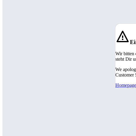
Ei
Wir bitten
steht Dir 
We apologi
Customer S
Homepag