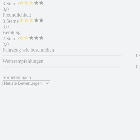
3 Sterne
3,0
Freundlichkeit
3 Sterne
3,0
Beratung
2 Sterne
2,0
Fahrzeug wie beschrieben
0
Weiterempfehlungen
0
Sortieren nach