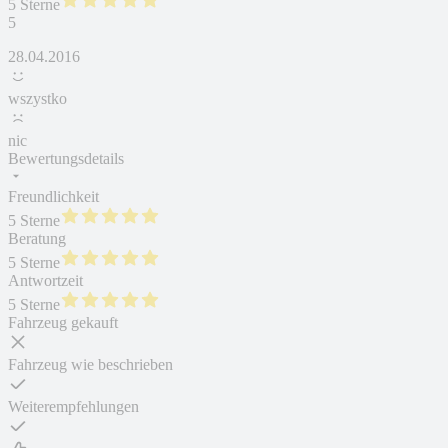
5 Sterne
5
28.04.2016
wszystko
nic
Bewertungsdetails
Freundlichkeit
5 Sterne
Beratung
5 Sterne
Antwortzeit
5 Sterne
Fahrzeug gekauft
Fahrzeug wie beschrieben
Weiterempfehlungen