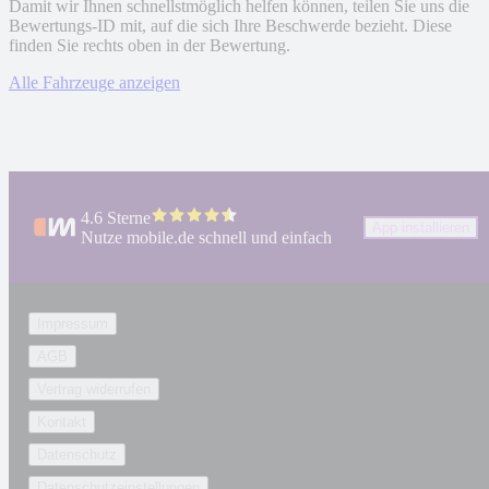
Damit wir Ihnen schnellstmöglich helfen können, teilen Sie uns die
Bewertungs-ID mit, auf die sich Ihre Beschwerde bezieht. Diese
finden Sie rechts oben in der Bewertung.
Alle Fahrzeuge anzeigen
4.6 Sterne
App installieren
Nutze mobile.de schnell und einfach
Impressum
AGB
Vertrag widerrufen
Kontakt
Datenschutz
Datenschutzeinstellungen