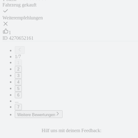
Fahrzeug gekauft
Weiterempfehlungen
1
ID
4270652161
1/7
1
2
3
4
5
6
...
7
Weitere Bewertungen
Hilf uns mit deinem Feedback: