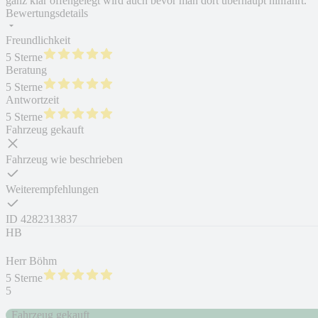
ganz klar offengelegt wird auch bevor man dort überhaupt hinfährt.
Bewertungsdetails
Freundlichkeit
5 Sterne
Beratung
5 Sterne
Antwortzeit
5 Sterne
Fahrzeug gekauft
Fahrzeug wie beschrieben
Weiterempfehlungen
ID
4282313837
HB
Herr Böhm
5 Sterne
5
Fahrzeug gekauft