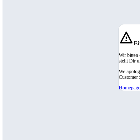
Ei
Wir bitten
steht Dir 
We apologi
Customer S
Homepag