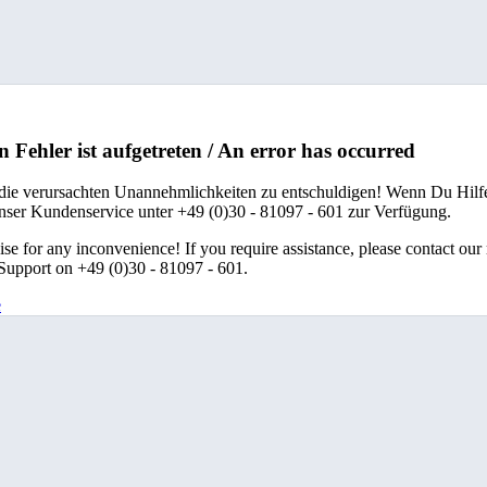
n Fehler ist aufgetreten / An error has occurred
 die verursachten Unannehmlichkeiten zu entschuldigen! Wenn Du Hilfe
unser Kundenservice unter +49 (0)30 - 81097 - 601 zur Verfügung.
se for any inconvenience! If you require assistance, please contact our
upport on +49 (0)30 - 81097 - 601.
e