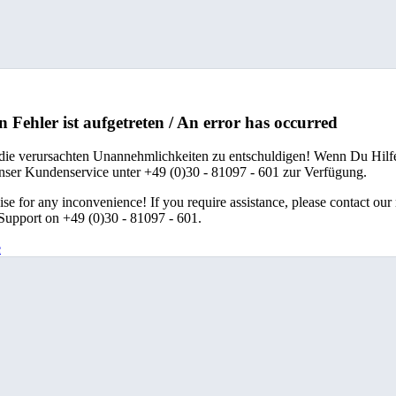
n Fehler ist aufgetreten / An error has occurred
 die verursachten Unannehmlichkeiten zu entschuldigen! Wenn Du Hilfe
unser Kundenservice unter +49 (0)30 - 81097 - 601 zur Verfügung.
se for any inconvenience! If you require assistance, please contact our
upport on +49 (0)30 - 81097 - 601.
e