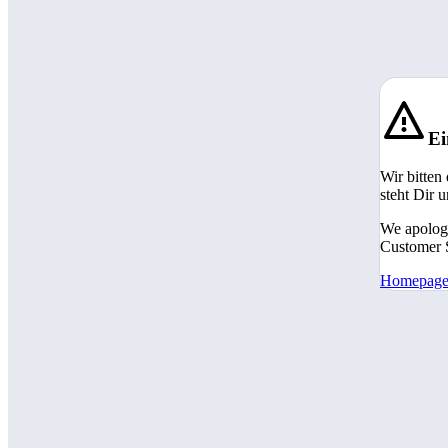
Ei
Wir bitten
steht Dir 
We apologi
Customer S
Homepag