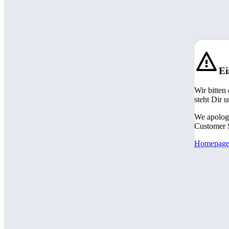
Ei
Wir bitten
steht Dir 
We apologi
Customer S
Homepag