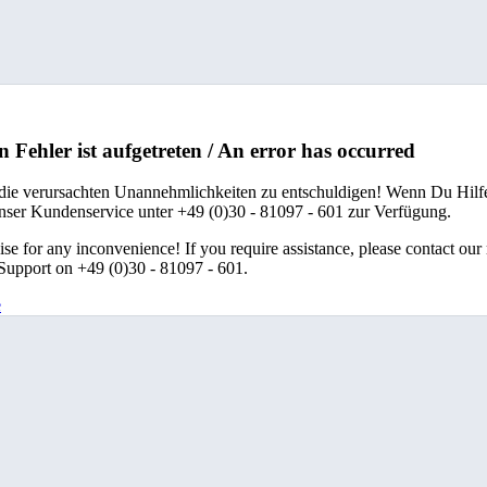
n Fehler ist aufgetreten / An error has occurred
 die verursachten Unannehmlichkeiten zu entschuldigen! Wenn Du Hilfe
unser Kundenservice unter +49 (0)30 - 81097 - 601 zur Verfügung.
se for any inconvenience! If you require assistance, please contact our
upport on +49 (0)30 - 81097 - 601.
e