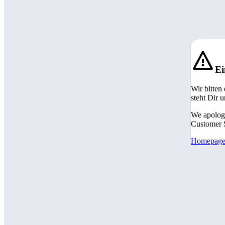
Ei
Wir bitten
steht Dir 
We apologi
Customer S
Homepag