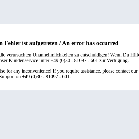
n Fehler ist aufgetreten / An error has occurred
 die verursachten Unannehmlichkeiten zu entschuldigen! Wenn Du Hilfe
unser Kundenservice unter +49 (0)30 - 81097 - 601 zur Verfügung.
se for any inconvenience! If you require assistance, please contact our
upport on +49 (0)30 - 81097 - 601.
e