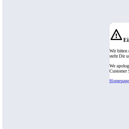
Ei
Wir bitten
steht Dir 
We apologi
Customer S
Homepag