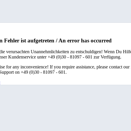
n Fehler ist aufgetreten / An error has occurred
 die verursachten Unannehmlichkeiten zu entschuldigen! Wenn Du Hilfe
unser Kundenservice unter +49 (0)30 - 81097 - 601 zur Verfügung.
se for any inconvenience! If you require assistance, please contact our
upport on +49 (0)30 - 81097 - 601.
e