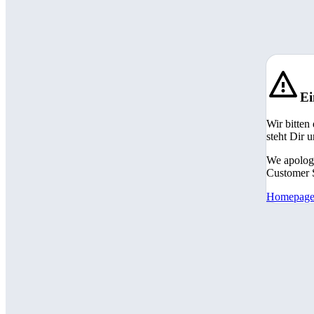
Ei
Wir bitten
steht Dir 
We apologi
Customer S
Homepag