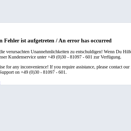
n Fehler ist aufgetreten / An error has occurred
 die verursachten Unannehmlichkeiten zu entschuldigen! Wenn Du Hilfe
unser Kundenservice unter +49 (0)30 - 81097 - 601 zur Verfügung.
se for any inconvenience! If you require assistance, please contact our
upport on +49 (0)30 - 81097 - 601.
e