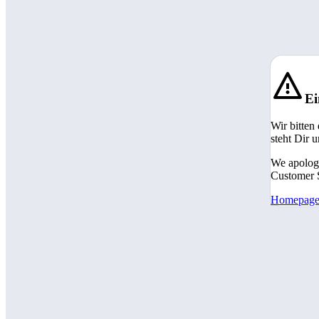
Ei
Wir bitten
steht Dir 
We apologi
Customer S
Homepag