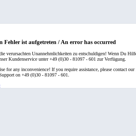
n Fehler ist aufgetreten / An error has occurred
 die verursachten Unannehmlichkeiten zu entschuldigen! Wenn Du Hilfe
unser Kundenservice unter +49 (0)30 - 81097 - 601 zur Verfügung.
se for any inconvenience! If you require assistance, please contact our
upport on +49 (0)30 - 81097 - 601.
e