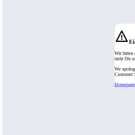
Ei
Wir bitten
steht Dir 
We apologi
Customer S
Homepag