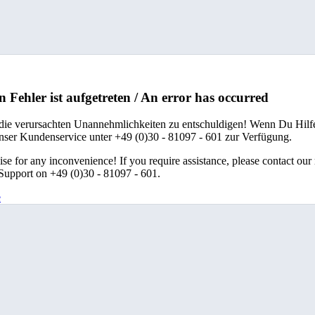
n Fehler ist aufgetreten / An error has occurred
 die verursachten Unannehmlichkeiten zu entschuldigen! Wenn Du Hilfe
unser Kundenservice unter +49 (0)30 - 81097 - 601 zur Verfügung.
se for any inconvenience! If you require assistance, please contact our
upport on +49 (0)30 - 81097 - 601.
e