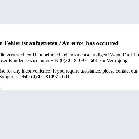
n Fehler ist aufgetreten / An error has occurred
 die verursachten Unannehmlichkeiten zu entschuldigen! Wenn Du Hilfe
unser Kundenservice unter +49 (0)30 - 81097 - 601 zur Verfügung.
se for any inconvenience! If you require assistance, please contact our
upport on +49 (0)30 - 81097 - 601.
e