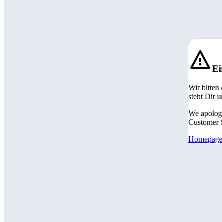
Ei
Wir bitten
steht Dir 
We apologi
Customer S
Homepag