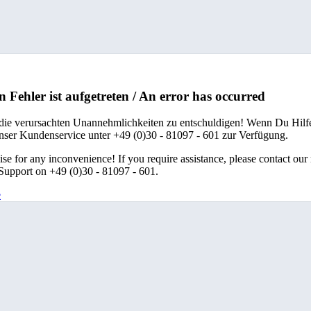
n Fehler ist aufgetreten / An error has occurred
 die verursachten Unannehmlichkeiten zu entschuldigen! Wenn Du Hilfe
unser Kundenservice unter +49 (0)30 - 81097 - 601 zur Verfügung.
se for any inconvenience! If you require assistance, please contact our
upport on +49 (0)30 - 81097 - 601.
e