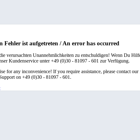
n Fehler ist aufgetreten / An error has occurred
 die verursachten Unannehmlichkeiten zu entschuldigen! Wenn Du Hilfe
unser Kundenservice unter +49 (0)30 - 81097 - 601 zur Verfügung.
se for any inconvenience! If you require assistance, please contact our
upport on +49 (0)30 - 81097 - 601.
e