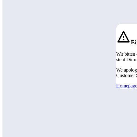
Ei
Wir bitten
steht Dir 
We apologi
Customer S
Homepag