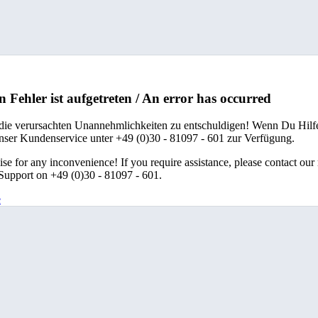
n Fehler ist aufgetreten / An error has occurred
 die verursachten Unannehmlichkeiten zu entschuldigen! Wenn Du Hilfe
unser Kundenservice unter +49 (0)30 - 81097 - 601 zur Verfügung.
se for any inconvenience! If you require assistance, please contact our
upport on +49 (0)30 - 81097 - 601.
e