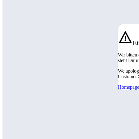
Ei
Wir bitten
steht Dir 
We apologi
Customer S
Homepag