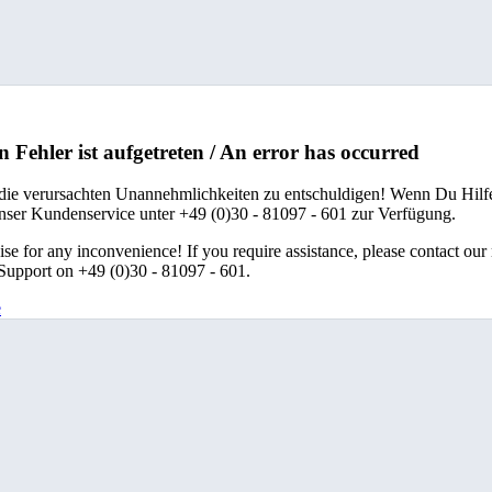
n Fehler ist aufgetreten / An error has occurred
 die verursachten Unannehmlichkeiten zu entschuldigen! Wenn Du Hilfe
unser Kundenservice unter +49 (0)30 - 81097 - 601 zur Verfügung.
se for any inconvenience! If you require assistance, please contact our
upport on +49 (0)30 - 81097 - 601.
e