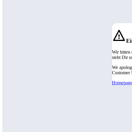
Ei
Wir bitten
steht Dir 
We apologi
Customer S
Homepag