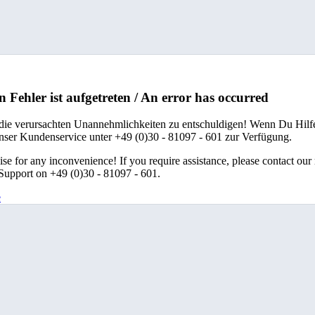
n Fehler ist aufgetreten / An error has occurred
 die verursachten Unannehmlichkeiten zu entschuldigen! Wenn Du Hilfe
unser Kundenservice unter +49 (0)30 - 81097 - 601 zur Verfügung.
se for any inconvenience! If you require assistance, please contact our
upport on +49 (0)30 - 81097 - 601.
e