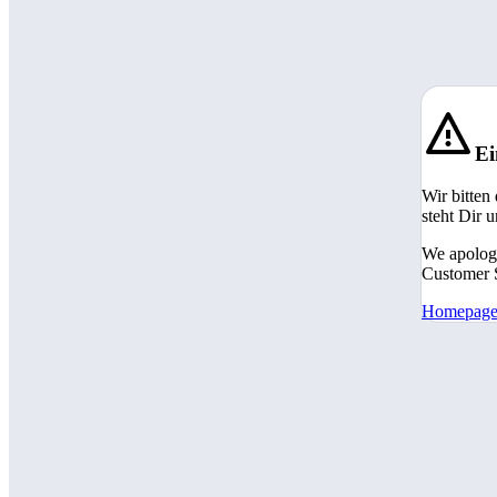
Ei
Wir bitten
steht Dir 
We apologi
Customer S
Homepag