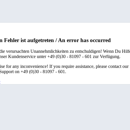
n Fehler ist aufgetreten / An error has occurred
 die verursachten Unannehmlichkeiten zu entschuldigen! Wenn Du Hilfe
unser Kundenservice unter +49 (0)30 - 81097 - 601 zur Verfügung.
se for any inconvenience! If you require assistance, please contact our
upport on +49 (0)30 - 81097 - 601.
e