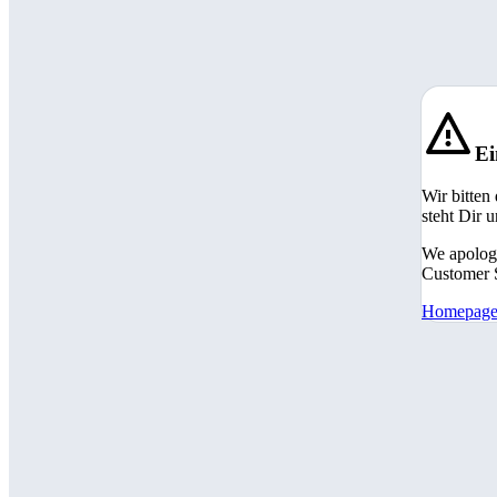
Ei
Wir bitten
steht Dir 
We apologi
Customer S
Homepag