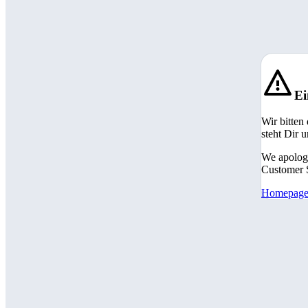
Ei
Wir bitten
steht Dir 
We apologi
Customer S
Homepag