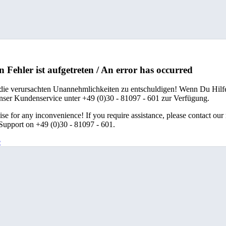
n Fehler ist aufgetreten / An error has occurred
 die verursachten Unannehmlichkeiten zu entschuldigen! Wenn Du Hilfe
unser Kundenservice unter +49 (0)30 - 81097 - 601 zur Verfügung.
se for any inconvenience! If you require assistance, please contact our
upport on +49 (0)30 - 81097 - 601.
e