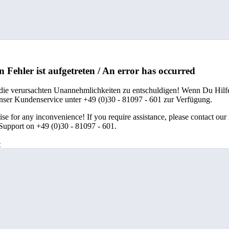
n Fehler ist aufgetreten / An error has occurred
 die verursachten Unannehmlichkeiten zu entschuldigen! Wenn Du Hilfe
unser Kundenservice unter +49 (0)30 - 81097 - 601 zur Verfügung.
se for any inconvenience! If you require assistance, please contact our
upport on +49 (0)30 - 81097 - 601.
e