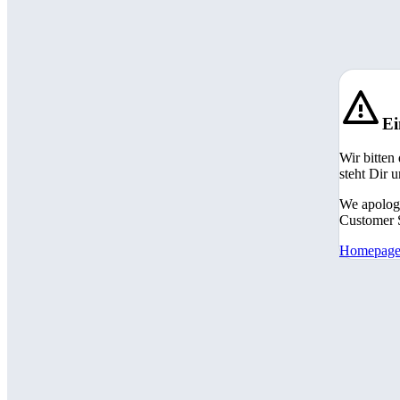
Ei
Wir bitten
steht Dir 
We apologi
Customer S
Homepag