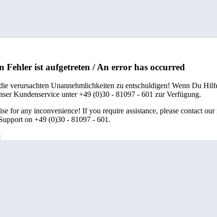
n Fehler ist aufgetreten / An error has occurred
 die verursachten Unannehmlichkeiten zu entschuldigen! Wenn Du Hilfe
unser Kundenservice unter +49 (0)30 - 81097 - 601 zur Verfügung.
se for any inconvenience! If you require assistance, please contact our
upport on +49 (0)30 - 81097 - 601.
e