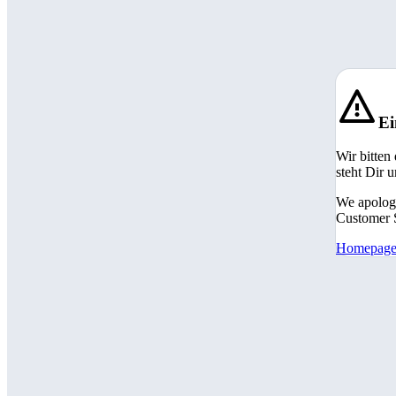
Ei
Wir bitten
steht Dir 
We apologi
Customer S
Homepag