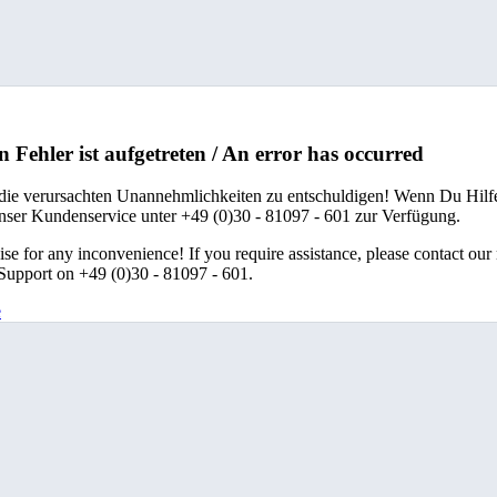
n Fehler ist aufgetreten / An error has occurred
 die verursachten Unannehmlichkeiten zu entschuldigen! Wenn Du Hilfe
unser Kundenservice unter +49 (0)30 - 81097 - 601 zur Verfügung.
se for any inconvenience! If you require assistance, please contact our
upport on +49 (0)30 - 81097 - 601.
e