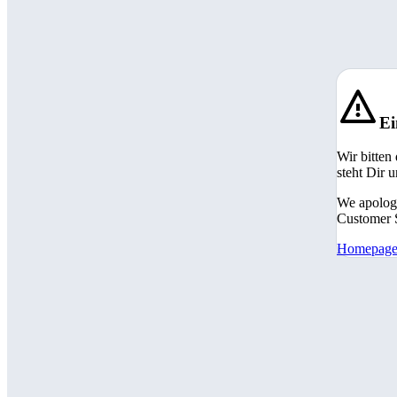
Ei
Wir bitten
steht Dir 
We apologi
Customer S
Homepag