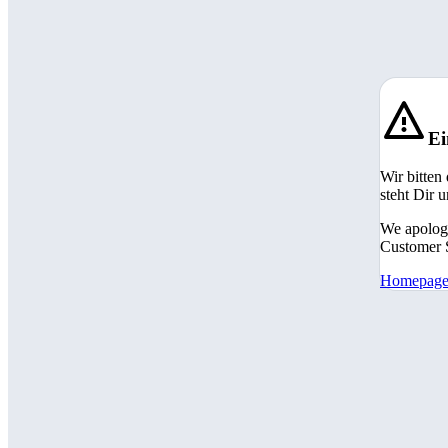
Ei
Wir bitten
steht Dir 
We apologi
Customer S
Homepag