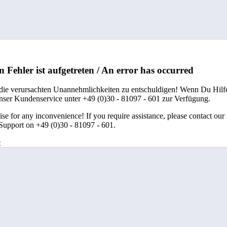
n Fehler ist aufgetreten / An error has occurred
 die verursachten Unannehmlichkeiten zu entschuldigen! Wenn Du Hilfe
unser Kundenservice unter +49 (0)30 - 81097 - 601 zur Verfügung.
se for any inconvenience! If you require assistance, please contact our
upport on +49 (0)30 - 81097 - 601.
e