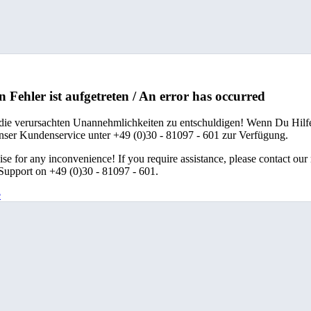
n Fehler ist aufgetreten / An error has occurred
 die verursachten Unannehmlichkeiten zu entschuldigen! Wenn Du Hilfe
unser Kundenservice unter +49 (0)30 - 81097 - 601 zur Verfügung.
se for any inconvenience! If you require assistance, please contact our
upport on +49 (0)30 - 81097 - 601.
e