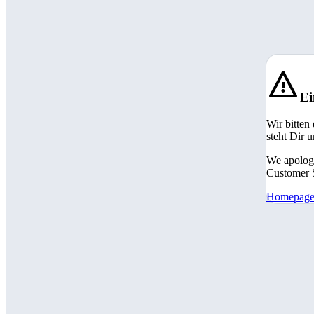
Ei
Wir bitten
steht Dir 
We apologi
Customer S
Homepag